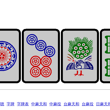
一聴
字牌
字牌表
中麻天和
中麻役
台麻天和
台麻役
日麻天