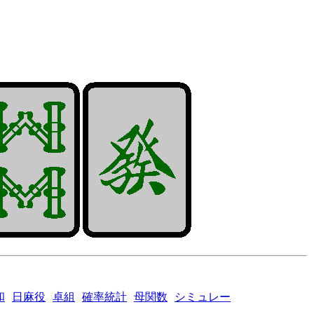
和
日麻役
卓組
確率統計
母関数
シミュレー